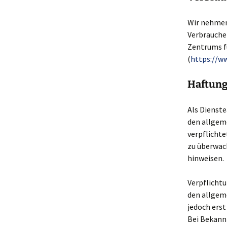
Wir nehmen
Verbraucher
Zentrums fü
(
https://ww
Haftung 
Als Dienste
den allgeme
verpflicht
zu überwach
hinweisen.
Verpflicht
den allgeme
jedoch ers
Bei Bekann