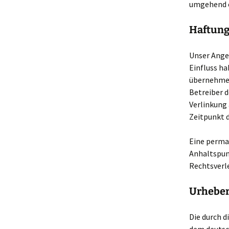
umgehend 
Haftung
Unser Angeb
Einfluss ha
übernehmen.
Betreiber d
Verlinkung
Zeitpunkt d
Eine perman
Anhaltspun
Rechtsverl
Urheber
Die durch d