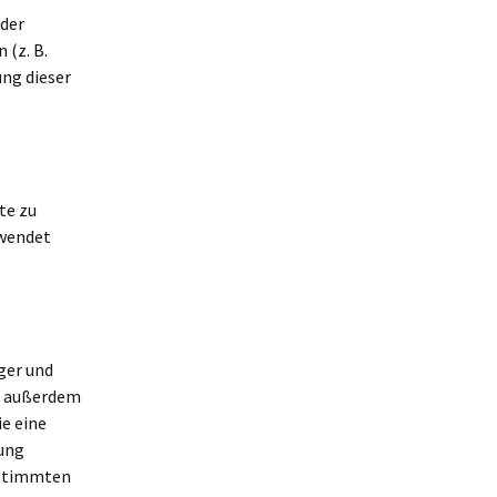
 der
 (z. B.
ung dieser
te zu
rwendet
ger und
n außerdem
ie eine
gung
bestimmten