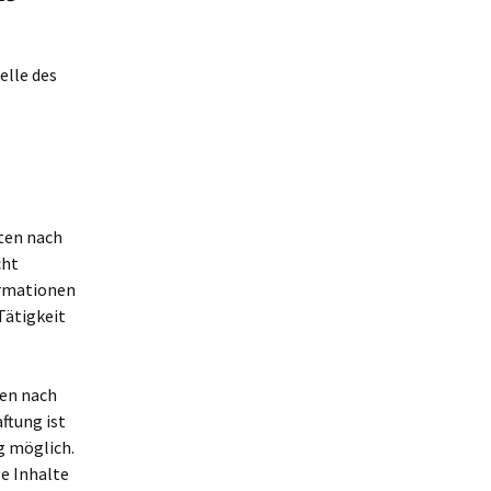
elle des
iten nach
cht
ormationen
Tätigkeit
nen nach
ftung ist
g möglich.
e Inhalte