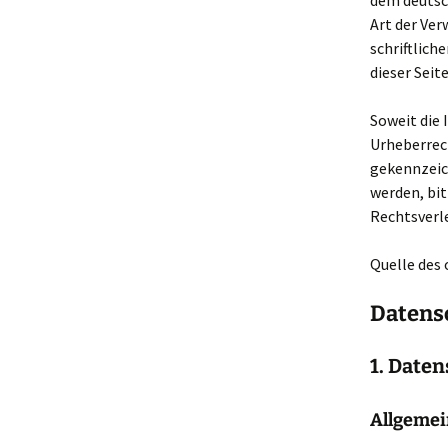
dem deutsch
Art der Ve
schriftlich
dieser Seit
Soweit die 
Urheberrech
gekennzeic
werden, bi
Rechtsverl
Quelle des
Datens
1. Daten
Allgemei