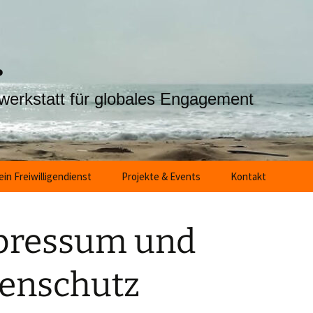
.
nwerkstatt für globales Engagement
ein Freiwilligendienst
Projekte & Events
Kontakt
eine Bewerbung
Globale Lernprojekte
pressum und
erständnis
In Gambia
Filme & Bil
eltwärts-Förderung
Kooperationen
Benna Kun
enschutz
reiwilligendienst auf
VolNet-Spendentriathlon
elbstkosten (5-7