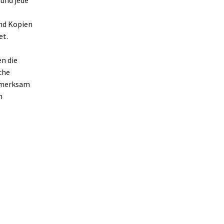
 und jede
und Kopien
et.
en die
che
ufmerksam
n