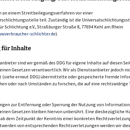
 an einem Streitbeilegungsverfahren vor einer
schlichtungsstelle teil. Zuständig ist die Universalschlichtungsst
r Schlichtung e.V., Straßburger Straße 8, 77694 Kehl am Rhein
w.verbraucher-schlichter.de
).
für Inhalte
anbieter sind wir gemäß des DDG für eigene Inhalte auf diesen Se
inen Gesetzen verantwortlich. Wir als Diensteanbieter jedoch ni
et (siehe erneut DDG) übermittelte oder gespeicherte fremde Inf
en oder nach Umständen zu forschen, die auf eine rechtswidrige 
ungen zur Entfernung oder Sperrung der Nutzung von Informatio
inen Gesetzen bleiben hiervon unberührt. Eine diesbezügliche Ha
t ab dem Zeitpunkt der Kenntnis einer konkreten Rechtsverletzun
twerden von entsprechenden Rechtsverletzungen werden wir dies