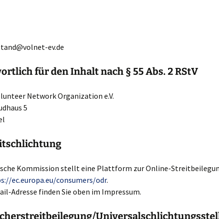
stand@volnet-ev.de
rtlich für den Inhalt nach § 55 Abs. 2 RStV
lunteer Network Organization e.V.
udhaus 5
el
itschlichtung
ische Kommission stellt eine Plattform zur Online-Streitbeilegu
s://ec.europa.eu/consumers/odr
.
ail-Adresse finden Sie oben im Impressum.
her­streit­beilegung/Universal­schlichtungs­stel