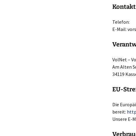
Kontakt
Telefon:
E-Mail:
vor
Verantwo
VolNet – Vo
Am Alten S
34119 Kass
EU-Stre
Die Europä
bereit:
http
Unsere E-M
Verbrauc