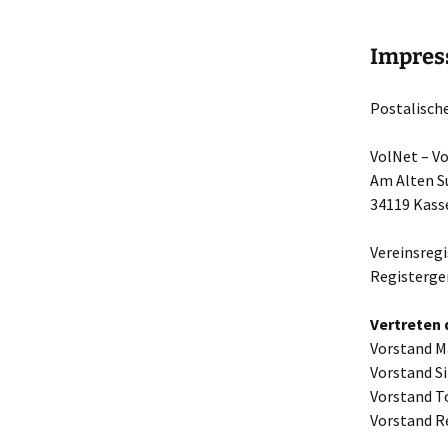
M
Impre
F
Postalische
VolNet – Vo
Am Alten S
34119 Kass
Vereinsregi
Registerge
Vertreten 
Vorstand M
Vorstand S
Vorstand To
Vorstand R