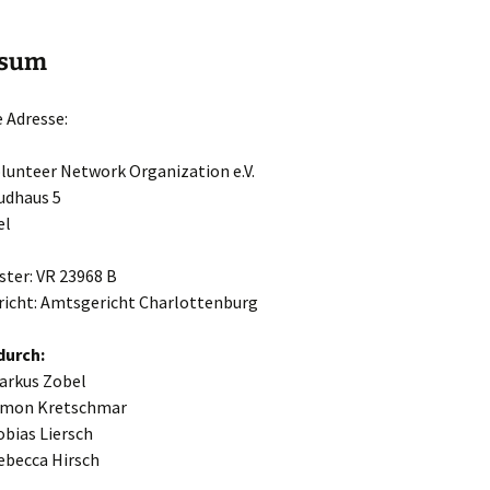
onate)
ssum
reiwilligen-Feedback
 Adresse:
lunteer Network Organization e.V.
udhaus 5
el
ster: VR 23968 B
richt: Amtsgericht Charlottenburg
durch:
arkus Zobel
imon Kretschmar
bias Liersch
ebecca Hirsch