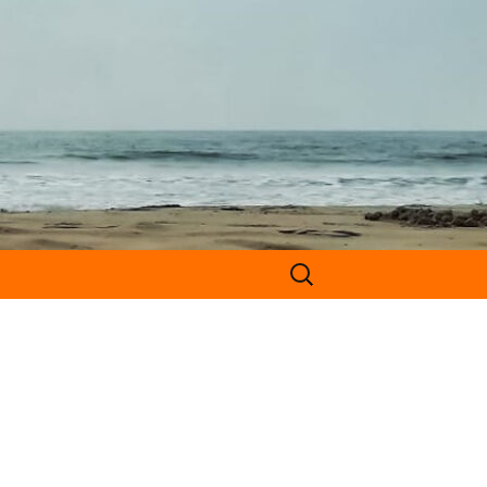
Suchen
nach:
dung
da